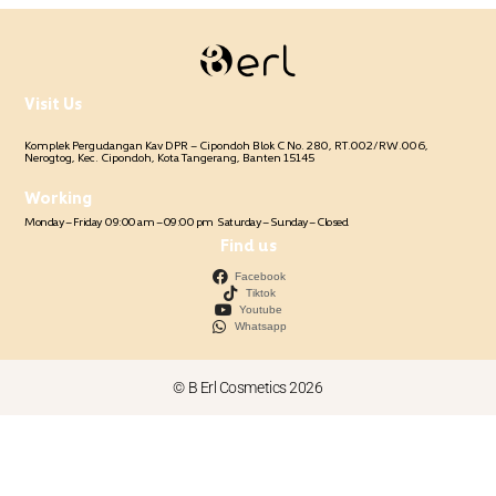
Visit Us
Komplek Pergudangan Kav DPR – Cipondoh Blok C No. 280, RT.002/RW.006,
Nerogtog, Kec. Cipondoh, Kota Tangerang, Banten 15145
Working
Monday – Friday
09:00 am – 09:00 pm
Saturday – Sunday – Closed
Find us
Facebook
Tiktok
Youtube
Whatsapp
© B Erl Cosmetics 2026