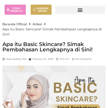
TOKO
GABUNG
TERDEKAT
MITRA
Beranda Official
Artikel
Apa itu Basic Skincare? Simak Pembahasan Lengkapnya di
Sini!
Apa itu Basic Skincare? Simak
Pembahasan Lengkapnya di Sini!
9:06 am
Haya Nadhira Zikri
February 20, 2025
No Comments