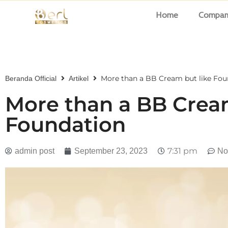
Home
Company
More than a BB Cream but like Fou
Beranda Official
Artikel
More than a BB Cream
Foundation
7:31 pm
admin post
September 23, 2023
No