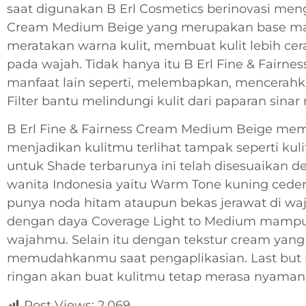
saat digunakan B Erl Cosmetics berinovasi meng
Cream Medium Beige yang merupakan base mak
meratakan warna kulit, membuat kulit lebih ce
pada wajah. Tidak hanya itu B Erl Fine & Fairn
manfaat lain seperti, melembapkan, mencera
Filter bantu melindungi kulit dari paparan sinar
B Erl Fine & Fairness Cream Medium Beige memi
menjadikan kulitmu terlihat tampak seperti kuli
untuk Shade terbarunya ini telah disesuaikan d
wanita Indonesia yaitu Warm Tone kuning cede
punya noda hitam ataupun bekas jerawat di waja
dengan daya Coverage Light to Medium mamp
wajahmu. Selain itu dengan tekstur cream yan
memudahkanmu saat pengaplikasian. Last but n
ringan akan buat kulitmu tetap merasa nyaman 
Post Views:
2,069