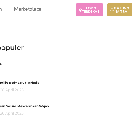
TOKO
GABUNG
n
Marketplace
TERDEKAT
MITRA
populer
s
milih Body Scrub Terbaik
26 April 2025
asan Serum Mencerahkan Wajah
26 April 2025