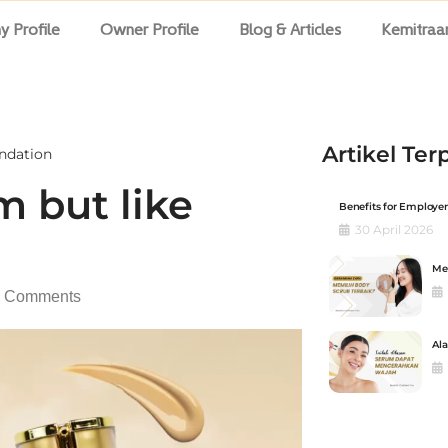
 Profile
Owner Profile
Blog & Articles
Kemitraa
Artikel Ter
ndation
 but like
Benefits for Employer
30 April 2026
Me
 Comments
Al